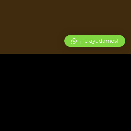
¡Te ayudamos!
GUENOS EN REDES!
ién que puedes seguir nuestras redes
les de información para estar al día las
 y promociones disponibles en Ceramic
Showroom.