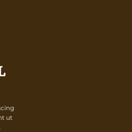
L
scing
t ut
.