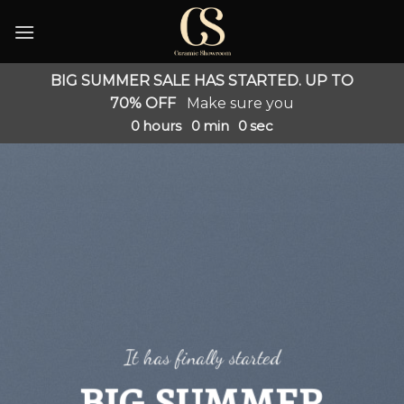
Skip
to
content
BIG SUMMER SALE HAS STARTED. UP TO
70% OFF
Make sure you
0
hours
0
min
0
sec
It has finally started