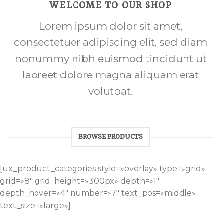
WELCOME TO OUR SHOP
Lorem ipsum dolor sit amet,
consectetuer adipiscing elit, sed diam
nonummy nibh euismod tincidunt ut
laoreet dolore magna aliquam erat
volutpat.
BROWSE PRODUCTS
[ux_product_categories style=»overlay» type=»grid»
grid=»8″ grid_height=»300px» depth=»1″
depth_hover=»4″ number=»7″ text_pos=»middle»
text_size=»large»]