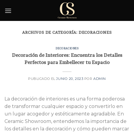
Skip
to
content
ARCHIVOS DE CATEGORÍA:
DECORACIONES
DECORACIONES
Decoración de Interiores: Encuentra los Detalles
Perfectos para Embellecer tu Espacio
PUBLICADO EL
JUNIO 20, 2023
POR
ADMIN
La decoración de interiores es una forma poderosa
de transformar cualquier espacio y convertirlo en
un lugar acogedor y estéticamente agradable. En
Ceramic Showroom, entendemos la importancia de
los detalles en la decoración y cómo pueden marcar